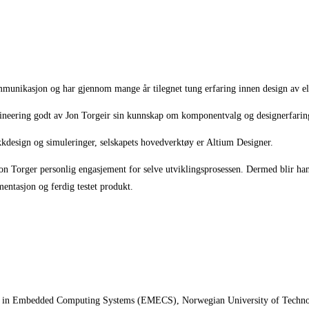
kommunikasjon og
har gjennom mange år tilegnet
tung
erfaring innen design av e
neering godt av Jon Torgeir sin kunnskap om komponentvalg og design
erfarin
kkdesign og simuleringer, selskapets
hovedverktøy er
Altium
Designer.
 Jon Torger personlig engasjement
for
selve utviklingsprosessen. Dermed blir han 
entasjon og ferdig testet produkt.
 in Embedded Computing Systems (EMECS), Norwegian University of Technolo