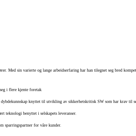
ører
. M
ed sin varierte og lange arbeidserfaring
har han
tilegnet seg bred kompe
 seg
i flere kjente foretak
t
dybdekunnskap
knyttet til utvikling av sikkerhetskritisk
SW
som har krav til 
ært
teknologi benyttet
i selskapets leveranser
.
som sparringspartner for våre kunder
.