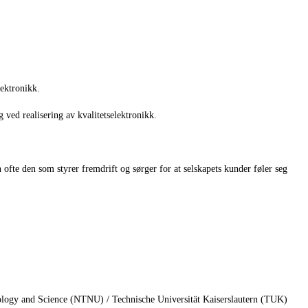
lektronikk
.
g
ved realisering av
kvalitets
elektronikk
.
ofte den som styrer fremdrift og sørger for at selskapets kunder føler seg
gy and Science (NTNU) / Technische Universität Kaiserslautern (TUK)