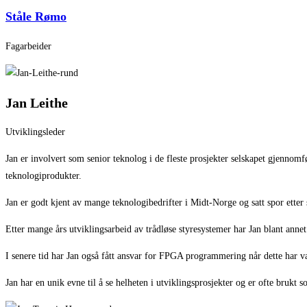
Ståle Rømo
Fagarbeider
Jan Leithe
Utviklingsleder
Jan er involvert som senior teknolog i de fleste prosjekter selskapet gjennomf
teknologiprodukter
.
Jan er godt kjent av mange teknologibedrifter i Midt-Norge og satt spor etter
Etter mange års utviklingsarbeid av
trådløs
e
styre
systemer
har Jan
blant anne
I senere tid har Jan også
fått ansvar for
FPGA programmering
når d
ette har
v
Jan har en unik evne til å
se helheten i utviklingsprosjekter og er ofte brukt 